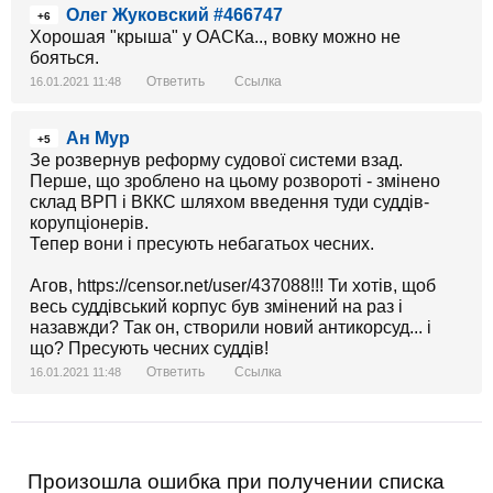
Олег Жуковский #466747
+6
Хорошая "крыша" у ОАСКа.., вовку можно не
бояться.
Ответить
Ссылка
16.01.2021 11:48
Ан Мур
+5
Зе розвернув реформу судової системи взад.
Перше, що зроблено на цьому розвороті - змінено
склад ВРП і ВККС шляхом введення туди суддів-
корупціонерів.
Тепер вони і пресують небагатьох чесних.
Агов, https://censor.net/user/437088!!! Ти хотів, щоб
весь суддівський корпус був змінений на раз і
назавжди? Так он, створили новий антикорсуд... і
що? Пресують чесних суддів!
Ответить
Ссылка
16.01.2021 11:48
Произошла ошибка при получении списка