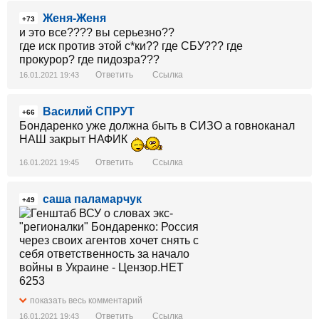
Женя-Женя
+73
и это все???? вы серьезно??
где иск против этой с*ки?? где СБУ??? где
прокурор? где пидозра???
Ответить
Ссылка
16.01.2021 19:43
Василий СПРУТ
+66
Бондаренко уже должна быть в СИЗО а говноканал
НАШ закрыт НАФИК
Ответить
Ссылка
16.01.2021 19:45
саша паламарчук
+49
показать весь комментарий
Ответить
Ссылка
16.01.2021 19:43