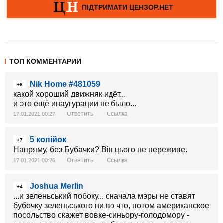
ТОП КОММЕНТАРИИ
Nik Home #481059
+8
какой хороший движняк идёт...
и это ещё инаугурации не было...
Ответить
Ссылка
17.01.2021 00:27
5 копійок
+7
Напряму, без Бубачки? Він цього не переживе.
Ответить
Ссылка
17.01.2021 00:26
Joshua Merlin
+4
...и зеленьський побоку... сначала мэры не ставят
бубочку зеленьського ни во что, потом американское
посольство скажет вовке-синьору-голодомору -