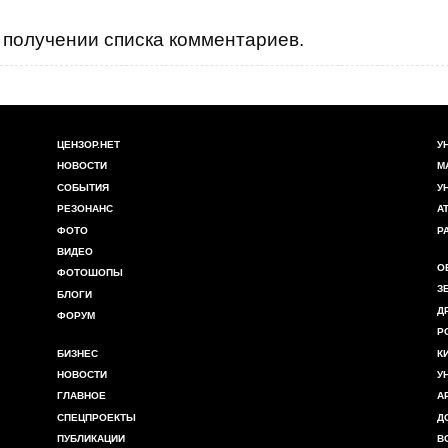
получении списка комментариев.
ЦЕНЗОР.НЕТ
У
НОВОСТИ
М
СОБЫТИЯ
У
РЕЗОНАНС
А
ФОТО
Р
ВИДЕО
О
ФОТОШОПЫ
З
БЛОГИ
Д
ФОРУМ
Р
БИЗНЕС
К
НОВОСТИ
У
ГЛАВНОЕ
А
СПЕЦПРОЕКТЫ
Д
ПУБЛИКАЦИИ
В