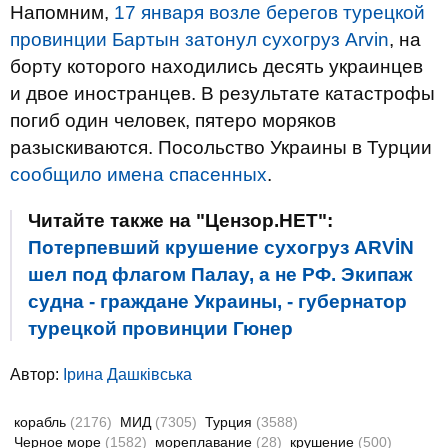
Напомним,
17 января возле берегов турецкой
провинции Бартын затонул сухогруз Arvin
, на
борту которого находились десять украинцев
и двое иностранцев. В результате катастрофы
погиб один человек, пятеро моряков
разыскиваются. Посольство Украины в Турции
сообщило имена спасенных
.
Читайте также на "Цензор.НЕТ":
Потерпевший крушение сухогруз ARVİN
шел под флагом Палау, а не РФ. Экипаж
судна - граждане Украины, - губернатор
турецкой провинции Гюнер
Автор:
Ірина Дашківська
корабль
(2176)
МИД
(7305)
Турция
(3588)
Черное море
(1582)
мореплавание
(28)
крушение
(500)