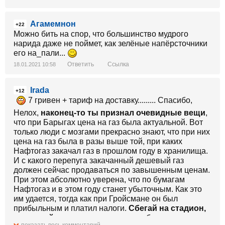
Агамемнон
+22
Можно бить на спор, что большинство мудрого
нарида даже не поймет, как зелёные напёрсточники
его на_пали...
Ответить
Ссылка
18.01.2021 10:58
Irada
+12
7 гривен + тариф на доставку......... Спасибо,
Нелох,
наконец-то ты признал очевидные вещи
,
что при Барыгах цена на газ была актуальной. Вот
только люди с мозгами прекрасно знают, что при них
цена на газ была в разы выше той, при каких
Нафтогаз закачал газ в прошлом году в хранилища.
И с какого перепуга закачанный дешевый газ
должен сейчас продаваться по завышенным ценам.
При этом абсолютно уверена, что по бумагам
Нафтогаз и в этом году станет убыточным. Как это
им удается, тогда как при Гройсмане он был
прибыльным и платил налоги.
Сбегай на стадион,
попрыгай по полю
и покричи про бырыг и вирок.