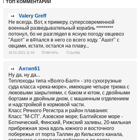
ТОП КОММЕНТАРИИ
Valery Greff
+4
Не всегда. Вот, к примеру, суперсовременной
военный разведывательный корабль *********
потонул, бо не разглядел в ясную погоду овцевоз
"Ашот" и в#пался в него со всего ходу. "Ашот" с
овцами, кстати, остался на плаву...
Ответить
Ссылка
18.01.2021 11:44
Антип61
+2
Ну да, ну да...
Теплоходы типа «Волго-Балт» - это сухогрузные
суда класса «река-море», имеющие четыре трюма с
люковыми закрытиями, с баком и ютом, с двойными
бортами и двойным дном, с машинным отделением
и надстройкой в кормовой части.
Класс Речного Регистра и район плавания:
Класс "М-СП". Азовское море; Балтийское море -
Ботнический, Финский, Рижский заливы, 20-мильная
прибрежная зона вдоль южного и восточного
побережья от порта Таллин до Кильского канала,