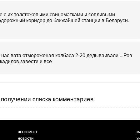
те с их толстожопыми свиноматками и сопливыми
одорожный коридор до ближайшей станции в Беларуси.
у нас вата отмороженая колбаса 2-20 дедываивали ...Ров
акадилов завести и все
получении списка комментариев.
ЦЕНЗОР.НЕТ
М
НОВОСТИ
У