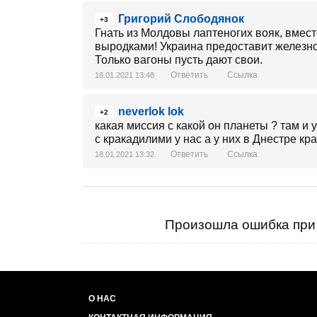
Григорий Слободянок
+3
Гнать из Молдовы лаптеногих вояк, вмес
выродками! Украина предоставит железн
Только вагоны пусть дают свои.
Ответить
Ссылка
18.01.2021 13:48
neverlok lok
+2
какая миссия с какой он планеты ? там и 
с кракадилими у нас а у них в Днестре кр
Ответить
Ссылка
18.01.2021 13:32
Произошла ошибка при 
О НАС