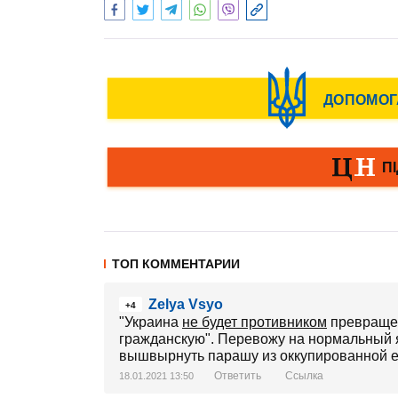
ТОП КОММЕНТАРИИ
Zelya Vsyo
+4
"Украина
не будет противником
превращен
гражданскую". Перевожу на нормальный яз
вышвырнуть парашу из оккупированной 
Ответить
Ссылка
18.01.2021 13:50