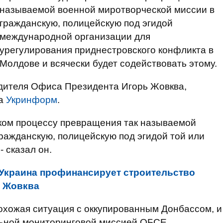
называемой военной миротворческой миссии в
гражданскую, полицейскую под эгидой
международной организации для
урегулирования приднестровского конфликта в
Молдове и всячески будет содействовать этому.
одителя Офиса Президента Игорь Жовква,
на
Укринформ
.
иком процессу превращения так называемой
ражданскую, полицейскую под эгидой той или
 сказал он.
Украина профинансирует строительство
П Жовква
похожая ситуация с оккупированным Донбассом, и
льной мониторинговой миссией ОБСЕ.