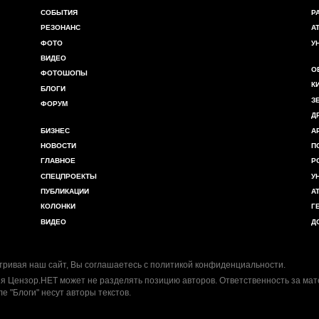
СОБЫТИЯ
Р
РЕЗОНАНС
А
ФОТО
У
ВИДЕО
О
ФОТОШОПЫ
К
БЛОГИ
З
ФОРУМ
Д
БИЗНЕС
А
НОВОСТИ
П
ГЛАВНОЕ
Р
СПЕЦПРОЕКТЫ
У
ПУБЛИКАЦИИ
А
КОЛОНКИ
Г
ВИДЕО
Д
ривая наш сайт, Вы соглашаетесь с
политикой конфиденциальности
.
я Цензор.НЕТ может не разделять позицию авторов. Ответственность за ма
ле "Блоги" несут авторы текстов.