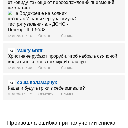
от ковиду, так еще от переохлаждений пневмоний
не хватает.
Ответить
Ссылка
18.01.2021 15:16
Valery Greff
+2
Христиане рубают проруби, чтоб набрать свячоной
воды пить, а эти в них мудЯ полощут...
Ответить
Ссылка
18.01.2021 15:30
саша паламарчук
+1
Кацапи будуть гріхи з себе змивати?
Ответить
Ссылка
18.01.2021 15:12
Произошла ошибка при получении списка