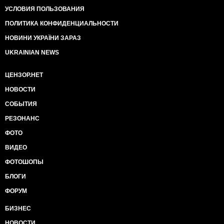
внимание существенную тяжесть и общественную
УСЛОВИЯ ПОЛЬЗОВАНИЯ
значимость рассмотрения суд принял решение о
дальнейшем рассмотрении дело исключительно по
ПОЛИТИКА КОНФИДЕНЦИАЛЬНОСТИ
процедуре акта "Racketeer Influenced and Corrupt
НОВИНИ УКРАЇНИ ЗАРАЗ
Organizations Act" Применения данного акта
является признаком того, что суд усматривает в
UKRAINIAN NEWS
действиях отдельных лиц, организаций и в
наличествующих доказательствах факт устойчиво
ЦЕНЗОР.НЕТ
существующей преступной структуры.
За
прошедший год можно констатировать только
НОВОСТИ
одно - именно Зеленский становится центром
СОБЫТИЯ
устойчиво существующей коррупционной
структуры.
...
РЕЗОНАНС
ФОТО
ВИДЕО
ФОТОШОПЫ
БЛОГИ
ФОРУМ
БИЗНЕС
НОВОСТИ