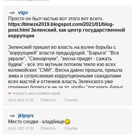
vigo
+23
Просто он был частью вот этого вот всего.
https://timeze2019.blogspot.com/2021/01/blog-
post.html
Зеленский, как центр государственной
коррупции
Зеленский пришел во власть на волне борьбы с
"коррупцией" власти предыдущей. "Барыги" "Все
украли", "Свинарчуки", "весна придет - сажать
будем" - все это мутным потоком текло изо всех
коломойских "СМИ". Весна давно прошла, пришла
зима и сотрясаемая коррупционными скандалами
всех мастей и оттенков власть Зеленского уже
отчаянно бореться не за то, чтобы "посадить барыг
Порошенко", а за то чтобы не дать посадить своих
показать весь комментарий
барыг, торгующими должностями и законами как
Ответить
Ссылка
18.01.2021 17:52
пирожками вразнос. Еще будучи только кандидатом
в президенты Зеленский вовсю пользовался
jklpqrs
теневыми схемами и источниками финансирования
+15
своей избирательной кампании, щедро оплачивая
Место сходки - кладбище
из них услуги и мероприятия. Все об этом знает не
Ответить
Ссылка
18.01.2021 17:25
только "вице-премьер" двух правительств Федоров