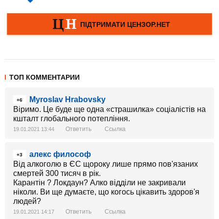
ТОП КОММЕНТАРИИ
Myroslav Hrabovsky
+6
Віримо. Це буде ще одна «страшилка» соціалістів на
кшталт глобального потепління.
Ответить
Ссылка
19.01.2021 13:44
алекс философ
+3
Від алкоголю в ЄС щороку лише прямо пов'язаних
смертей 300 тисяч в рік.
Карантін ? Локдаун? Алко відділи не закривали
ніколи. Ви ще думаєте, що когось цікавить здоров'я
людей?
Ответить
Ссылка
19.01.2021 14:17