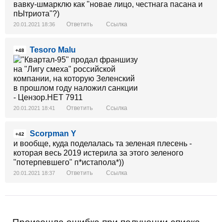
вавку-шмарклю как "новае лицо, честнага пасана и
пЫтриота"?)
Ответить
Ссылка
20.01.2021 18:36
Tesoro Malu
+48
Ответить
Ссылка
20.01.2021 18:41
Scorpman Y
+42
и вообще, куда поделалась та зеленая плесень -
которая весь 2019 истерила за этого зеленого
"потерпевшего" п*истапола*))
Ответить
Ссылка
20.01.2021 18:37