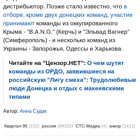
дистрибьютор. Позже стало известно, что
в
отборе, кроме двух донецких команд, участие
принимают
команды из оккупированного
Крыма - "B.A.N.G." (Керчь) и "Эльвад Вагнер"
(Симферополь) - и несколько команд из
Украины - Запорожья, Одессы и Харькова.
Читайте на "Цензор.НЕТ":
О чем шутят
команды из ОРДО, заявившиеся на
российскую "Лигу смеха": Трудолюбивые
люди Донецка и отдых с макеевскими
типами
Автор:
Анна Судак
Квартал-95
(232)
россия
(89102)
СТС-Медиа
(4)
юмор
(1421)