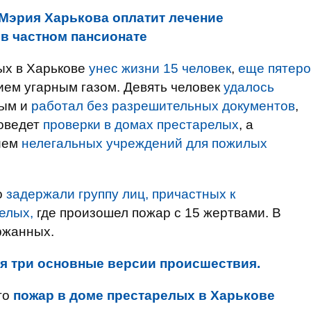
Мэрия Харькова оплатит лечение
в частном пансионате
ых в Харькове
унес жизни 15 человек
,
еще пятеро
ием угарным газом. Девять человек
удалось
ным и
работал без разрешительных документов
,
роведет
проверки в домах престарелых
, а
ием
нелегальных учреждений для пожилых
о
задержали группу лиц, причастных к
елых,
где произошел пожар с 15 жертвами. В
ржанных.
я три основные версии происшествия.
то
пожар в доме престарелых в Харькове