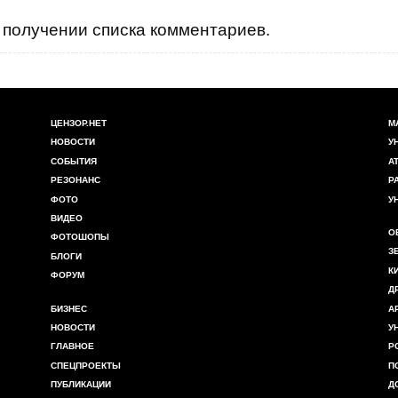
получении списка комментариев.
ЦЕНЗОР.НЕТ
М
НОВОСТИ
У
СОБЫТИЯ
А
РЕЗОНАНС
Р
ФОТО
У
ВИДЕО
О
ФОТОШОПЫ
З
БЛОГИ
К
ФОРУМ
Д
БИЗНЕС
А
НОВОСТИ
У
ГЛАВНОЕ
Р
СПЕЦПРОЕКТЫ
П
ПУБЛИКАЦИИ
Д