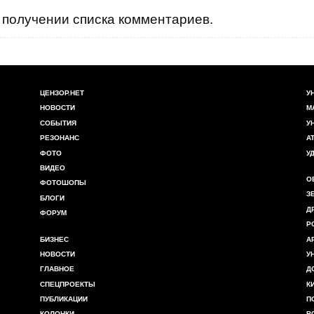
получении списка комментариев.
ЦЕНЗОР.НЕТ
У
НОВОСТИ
М
СОБЫТИЯ
У
РЕЗОНАНС
А
ФОТО
У
ВИДЕО
О
ФОТОШОПЫ
З
БЛОГИ
Д
ФОРУМ
Р
БИЗНЕС
А
НОВОСТИ
У
ГЛАВНОЕ
Д
СПЕЦПРОЕКТЫ
К
ПУБЛИКАЦИИ
П
КОЛОНКИ
В