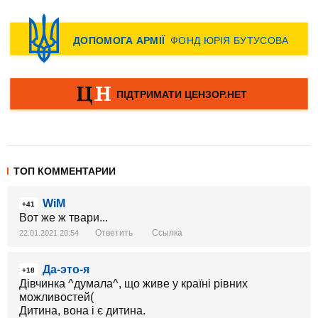
ТОП КОММЕНТАРИИ
WiM
+41
Вот же ж твари...
Ответить
Ссылка
22.01.2021 20:54
Да-это-я
+18
Дівчинка ^думала^, що живе у країні рівних
можливостей(
Дитина, вона і є дитина.