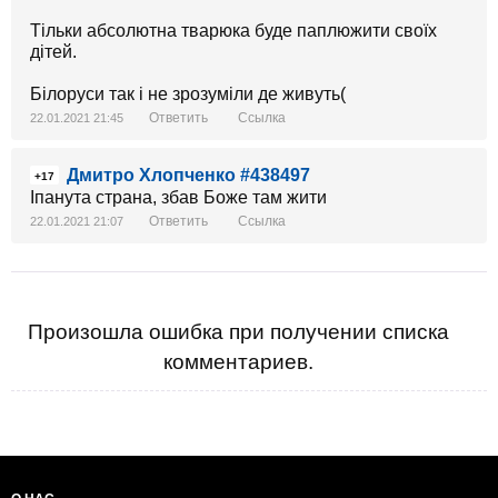
Тільки абсолютна тварюка буде паплюжити своїх
дітей.
Білоруси так і не зрозуміли де живуть(
Ответить
Ссылка
22.01.2021 21:45
Дмитро Хлопченко #438497
+17
Іпанута страна, збав Боже там жити
Ответить
Ссылка
22.01.2021 21:07
Произошла ошибка при получении списка
комментариев.