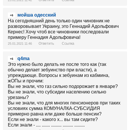
Ответить
Ссылка
25.01.2021 11:42
мойша одесский
+6
На сегодняшний день только один чиновник не
разворовывает Украину, это Геннадий Адольфович
Кернес! Хочу чтоб все чиновники последовали
примеру Геннадия Адольфовича!
Ответить
Ссылка
25.01.2021 11:46
q4ma
+6
Это нужно было делать не после того как (так
обычно делает зебуинство при власти), а
упреждающе. Вопросы к зебуинам из кабмина,
жОПы и прочим:
Вы не знали, что газ сильно подорожает в январе?
Вы не знали, что субсидии населению сильно
урезаны?
Вы не знали, что для многих пенсионеров при таких
условиях сумма КОМУНАЛКА-СУБСИДИЯ
примерно равна или даже больше пенсии?
Если не знали - какого х... вы там сидите?
Если знали - .... ....... ......... ......... .........