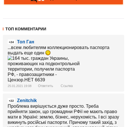
ТОП КОММЕНТАРИИ
Топ Ган
+24
...всем любителям коллекционировать паспорта
выдать еще один
Ответить
Ссылка
25.01.2021 19:08
Zenitchik
+22
Проблема вирішується дуже просто. Треба
прийняти закон, що громадяни РФії не мають право
мати в Україні: землю, бізнес, нерухомість. І всі зразу
викинуть російські паспорти. Причому такий захід, з