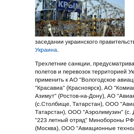
заседании украинского правительст
Украина
.
Трехлетние санкции, предусматрив
полетов и перевозок территорией У
применить к АО "Вологодское авиа
"Красавиа" (Красноярск), АО "Коми
Азимут" (Ростов-на-Дону), АО "Авиа
(с.Столбище, Татарстан), ООО "Авиа
Татарстан), ООО "Аэролимузин" (с.
"223 летный отряд" Минобороны РФ
(Москва), ООО "Авиационные технол