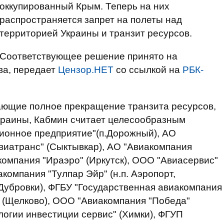
оккупированный Крым. Теперь на них
распространяется запрет на полеты над
территорией Украины и транзит ресурсов.
Соответствующее решение принято на
ва, передает
Цензор.НЕТ
со ссылкой на
РБК-
ающие полное прекращение транзита ресурсов,
краины, Кабмин считает целесообразным
ционное предприятие"(п.Дорожный), АО
авиатранс" (Сыктывкар), АО "Авиакомпания
компания "Ираэро" (Иркутск), ООО "Авиасервис"
компания "Тулпар Эйр" (н.п. Аэропорт,
 Дубровки), ФГБУ "Государственная авиакомпания
 (Щелково), ООО "Авиакомпания "Победа"
огии инвестиции сервис" (Химки), ФГУП