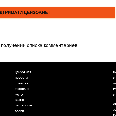
получении списка комментариев.
ЦЕНЗОР.НЕТ
М
НОВОСТИ
У
СОБЫТИЯ
А
РЕЗОНАНС
Р
ФОТО
У
ВИДЕО
О
ФОТОШОПЫ
З
БЛОГИ
К