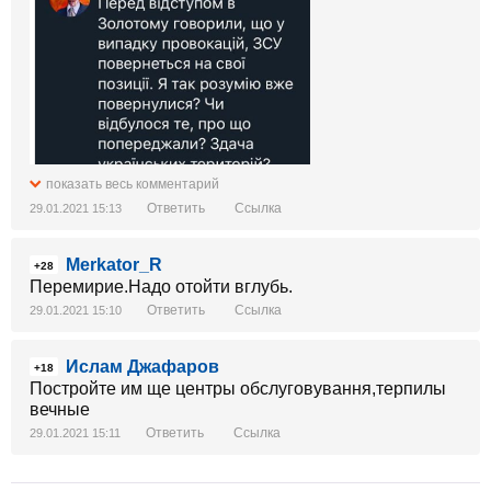
показать весь комментарий
Ответить
Ссылка
29.01.2021 15:13
Merkator_R
+28
Перемирие.Надо отойти вглубь.
Ответить
Ссылка
29.01.2021 15:10
Ислам Джафаров
+18
Постройте им ще центры обслуговування,терпилы
вечные
Ответить
Ссылка
29.01.2021 15:11