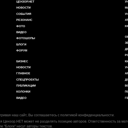
ЦЕНЗОР.НЕТ
У
НОВОСТИ
М
СОБЫТИЯ
У
РЕЗОНАНС
А
ФОТО
Р
ВИДЕО
О
ФОТОШОПЫ
З
БЛОГИ
Д
ФОРУМ
Р
БИЗНЕС
К
НОВОСТИ
У
ГЛАВНОЕ
А
СПЕЦПРОЕКТЫ
Д
ПУБЛИКАЦИИ
В
КОЛОНКИ
П
ВИДЕО
Г
ривая наш сайт, Вы соглашаетесь с
политикой конфиденциальности
.
я Цензор.НЕТ может не разделять позицию авторов. Ответственность за ма
ле "Блоги" несут авторы текстов.