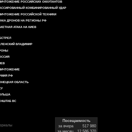
НИЧТОЖЕНИЕ РОССИЙСКИХ ОККУПАНТОВ
АССИРОВАННЫЙ КОМБИНИРОВАННЫЙ УДАР
НИЧТОЖЕНИЕ РОССИЙСКОЙ ТЕХНИКИ
ТАКА ДРОНОВ НА РЕГИОНЫ РФ
АКЕТНАЯ АТАКА НА КИЕВ
БСТРЕЛ
ЕЛЕНСКИЙ ВЛАДИМИР
РОНЫ
ОССИЯ
ИЕВ
НИЧТОЖЕНИЕ
РМИЯ РФ
ОНЕЦКАЯ ОБЛАСТЬ
СУ
ОЛЬША
ЕНШТАБ ВС
Посещаемость
териалы
за вчера
517 980
за месяц
12 586 370