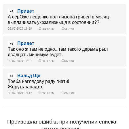
Привет
+8
А серОже лещенко пол лимона гривен в месяц
выплачивать укрзализныця в состоянии??
Ответить
Ссылка
02.07.2021 18:59
Привет
+5
Так оно ж там не одно...там такого дерьма рыл
двадцать минимум будет..
Ответить
Ссылка
02.07.2021 19:01
Вальд Ще
+3
Треба наглядову раду гнати!
Жеруть занадто.
Ответить
Ссылка
02.07.2021 19:17
Произошла ошибка при получении списка