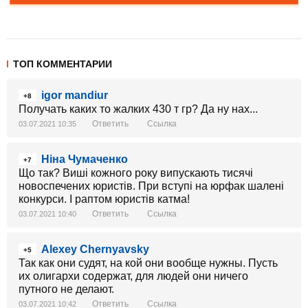
ТОП КОММЕНТАРИИ
igor mandiur
+8
Получать каких то жалких 430 т гр? Да ну нах...
Ответить
Ссылка
03.07.2021 10:35
Ніна Чумаченко
+7
Що так? Виші кожного року випускають тисячі
новоспечених юристів. При вступі на юрфак шалені
конкурси. І раптом юристів катма!
Ответить
Ссылка
03.07.2021 10:40
Alexey Chernyavsky
+5
Так как они судят, на кой они вообще нужны. Пусть
их олигархи содержат, для людей они ничего
путного не делают.
Ответить
Ссылка
03.07.2021 10:42