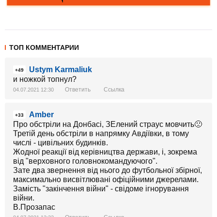
ТОП КОММЕНТАРИИ
Ustym Karmaliuk
+49
и ножкой топнул?
Ответить
Ссылка
04.07.2021 12:30
Amber
+33
Про обстріли на Донбасі, ЗЕлений страус мовчить🙁
Третій день обстріли в напрямку Авдіївки, в тому
числі - цивільних будинків.
Жодної реакції від керівництва держави, і, зокрема
від "верховного головнокомандуючого".
Зате два звернення від нього до футбольної збірної,
максимально висвітлювані офіційними джерелами.
Замість "закінчення війни" - свідоме ігнорування
війни.
В.Прозапас