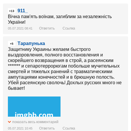
911_
+13
Вічна пам'ять воїнам, загиблим за незалежність
України!
Ответить
Ссылка
05.07.2021 08:41
Тарапунька
+5
Защитнику Украины желаем быстрого
выздоровления, полного восстановления и
скорейшего возвращения в строй, а расеянским
******* и сепаротеррорюгам побольше мучительных
смертей и тяжелых ранений с травматическими
ампутациями конечностей и в брюшную полость.
Убей расеянскую сволочь! Дохлых русских много не
бывает!
показать весь комментарий
Ответить
Ссылка
05.07.2021 10:45