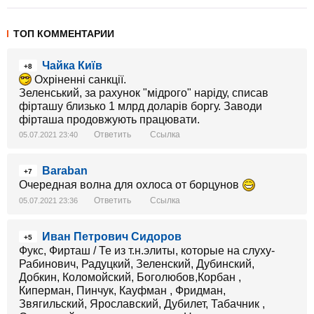
ТОП КОММЕНТАРИИ
Чайка Київ
+8
Охріненні санкції.
Зеленський, за рахунок "мідрого" наріду, списав
фірташу близько 1 млрд доларів боргу. Заводи
фірташа продовжують працювати.
Ответить
Ссылка
05.07.2021 23:40
Baraban
+7
Очередная волна для охлоса от борцунов
Ответить
Ссылка
05.07.2021 23:36
Иван Петрович Сидоров
+5
Фукс, Фирташ / Те из т.н.элиты, которые на слуху-
Рабинович, Радуцкий, Зеленский, Дубинский,
Добкин, Коломойский, Боголюбов,Корбан ,
Киперман, Пинчук, Кауфман , Фридман,
Звягильский, Ярославский, Дубилет, Табачник ,