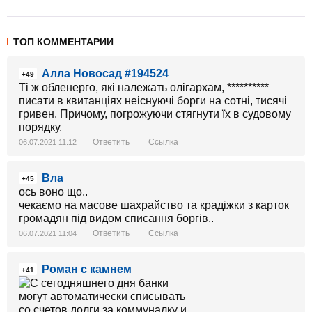
ТОП КОММЕНТАРИИ
Алла Новосад #194524
+49
Ті ж обленерго, які належать олігархам, **********
писати в квитанціях неіснуючі борги на сотні, тисячі
гривен. Причому, погрожуючи стягнути їх в судовому
порядку.
Ответить
Ссылка
06.07.2021 11:12
Вла
+45
ось воно що..
чекаємо на масове шахрайство та крадіжки з карток
громадян під видом списання боргів..
Ответить
Ссылка
06.07.2021 11:04
Роман с камнем
+41