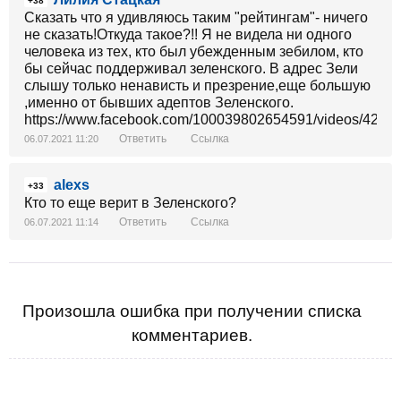
+38
Сказать что я удивляюсь таким "рейтингам"- ничего
не сказать!Откуда такое?!! Я не видела ни одного
человека из тех, кто был убежденным зебилом, кто
бы сейчас поддерживал зеленского. В адрес Зели
слышу только ненависть и презрение,еще большую
,именно от бывших адептов Зеленского.
https://www.facebook.com/100039802654591/videos/426
Ответить
Ссылка
06.07.2021 11:20
alexs
+33
Кто то еще верит в Зеленского?
Ответить
Ссылка
06.07.2021 11:14
Произошла ошибка при получении списка
комментариев.