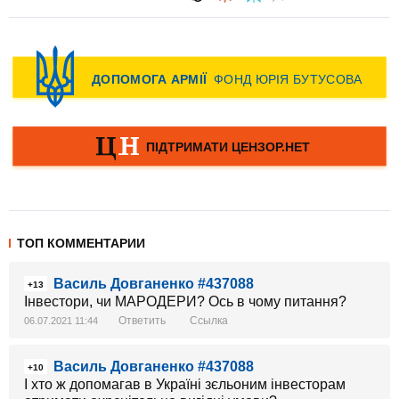
ТОП КОММЕНТАРИИ
Василь Довганенко #437088
+13
Інвестори, чи МАРОДЕРИ? Ось в чому питання?
Ответить
Ссылка
06.07.2021 11:44
Василь Довганенко #437088
+10
І хто ж допомагав в Україні зєльоним інвесторам