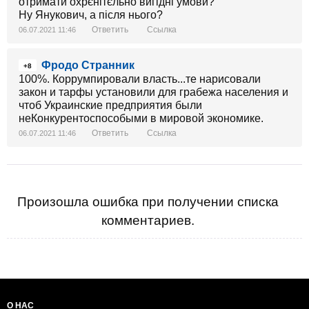
отримати охрєнітєльно вигідні умови?
Ну Янукович, а після нього?
Ответить
Ссылка
06.07.2021 11:46
Фродо Странник
+8
100%. Коррумпировали власть...те нарисовали
закон и тарфы установили для грабежа населения и
чтоб Украинские предприятия были
неКонкурентоспособыми в мировой экономике.
Ответить
Ссылка
06.07.2021 11:46
Произошла ошибка при получении списка
комментариев.
О НАС