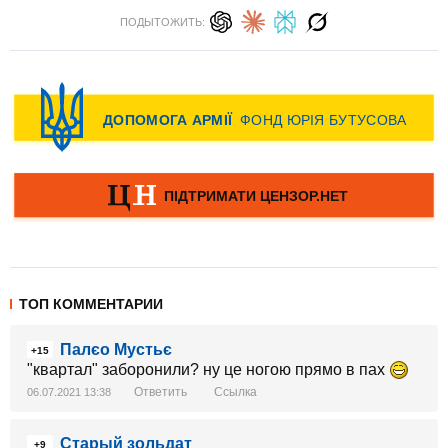
ПОДЫТОЖИТЬ:
ТОП КОММЕНТАРИИ
Палєо Мустьє
+15
"квартал" заборонили? ну це ногою прямо в пах
Ответить
Ссылка
06.07.2021 13:38
Старый зольдат
+9