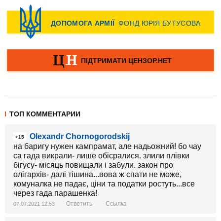
ТОП КОММЕНТАРИИ
Olexandr Chornogorodskij
+15
на баригу нужен кампрамат, але надьожний! бо чау
са гада викрали- лише обісралися. злили плівки
бігусу- місяць повищали і забули. закон про
олігархів- далі тішина...вова ж спати не може,
комуналка не падає, ціни та податки ростуть...все
через гада парашенка!
Ответить
Ссылка
07.07.2021 12:53