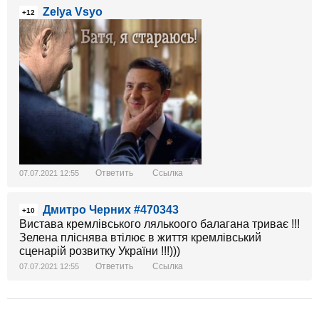
Zelya Vsyo
+12
Ответить
Ссылка
07.07.2021 12:55
Дмитро Черних #470343
+10
Вистава кремлівського лялькоого балагана триває !!!
Зелена пліснява втілює в життя кремлівський
сценарій розвитку України !!!)))
Ответить
Ссылка
07.07.2021 12:55