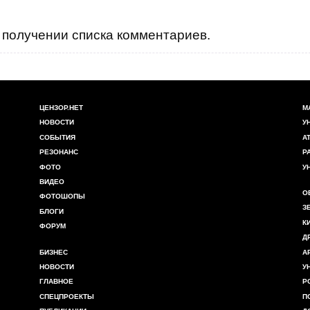
получении списка комментариев.
ЦЕНЗОР.НЕТ
М
НОВОСТИ
У
СОБЫТИЯ
А
РЕЗОНАНС
Р
ФОТО
У
ВИДЕО
О
ФОТОШОПЫ
З
БЛОГИ
К
ФОРУМ
Д
БИЗНЕС
А
НОВОСТИ
У
ГЛАВНОЕ
Р
СПЕЦПРОЕКТЫ
П