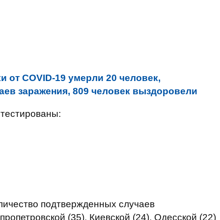
.
ки от COVID-19 умерли 20 человек,
аев заражения, 809 человек выздоровели
отестированы:
оличество подтвержденных случаев
пропетровской (35), Киевской (24), Одесской (22)