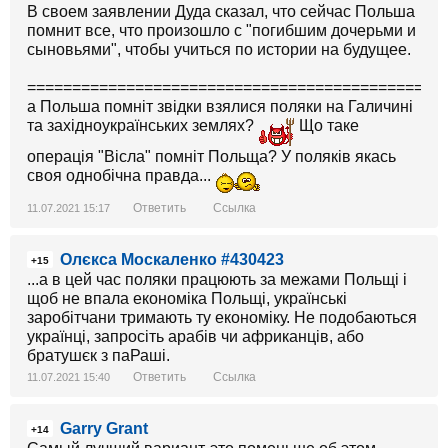
В своем заявлении Дуда сказал, что сейчас Польша
помнит все, что произошло с "погибшим дочерьми и
сыновьями", чтобы учиться по истории на будущее.
==============================================
а Польша помніт звідки взялися поляки на Галичині
та західноукраїнських землях?
Що таке
операція "Вісла" помніт Польща? У поляків якась
своя однобічна правда...
Ответить
Ссылка
11.07.2021 15:17
Олєкса Москаленко #430423
+15
...а в цей час поляки працюють за межами Польщі і
щоб не впала економіка Польщі, українські
заробітчани тримають ту економіку. Не подобаються
українці, запросіть арабів чи африканців, або
братушєк з паРаші.
Ответить
Ссылка
11.07.2021 15:40
Garry Grant
+14