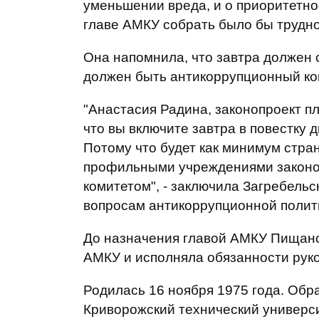
уменьшении вреда, и о приоритетнос
главе АМКУ собрать было бы трудно"
Она напомнила, что завтра должен с
должен быть антикоррупционный ко
"Анастасия Радина, законопроект п
что вы включите завтра в повестку 
Потому что будет как минимум стра
профильными учреждениями законо
комитетом", - заключила Загребельс
вопросам антикоррупционной полити
До назначения главой АМКУ Пищанс
АМКУ и исполняла обязанности рук
Родилась 16 ноября 1975 года. Обр
Криворожский технический универс