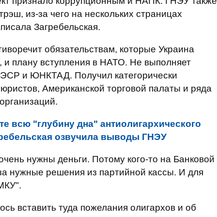
оект признало коррупционным и НАПК. ГНЭУ также
трэш, из-за чего на нескольких страницах
аписала Загребельская.
отиворечит обязательствам, которые Украина
, и плану вступления в НАТО. Не выполняет
ОЭСР и ЮНКТАД. Получил категорически
юристов, Американской торговой палаты и ряда
организаций.
те всю "глубину дна" антиолигархического
агребельская озвучила выводы ГНЭУ
очень нужны деньги. Потому кого-то на Банковой
 за нужные решения из партийной кассы. И для
МКУ".
ось вставить туда пожелания олигархов и об