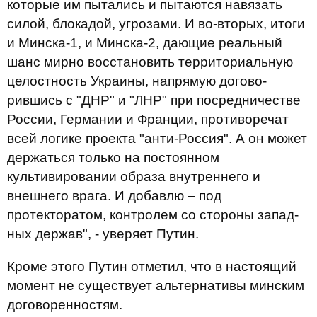
которые им пытались и пытаются навя­зать
силой, блокадой, угрозами. И во-вторых, итоги
и Минска-1, и Минска-2, дающие реальный
шанс мирно восста­новить терри­ториальную
целостность Украины, напря­мую догово­
рившись с "ДНР" и "ЛНР" при посред­ничестве
России, Германии и Франции, проти­воречат
всей логике проекта "анти-Россия". А он может
дер­жаться только на постоянном
культивировании образа внут­рен­него и
внешнего врага. И добавлю – под
протекторатом, контро­лем со стороны запад­
ных держав", - уверяет Путин.
Кроме этого Путин отметил, что в настоящий
момент не существует альтернативы минским
договоренностям.