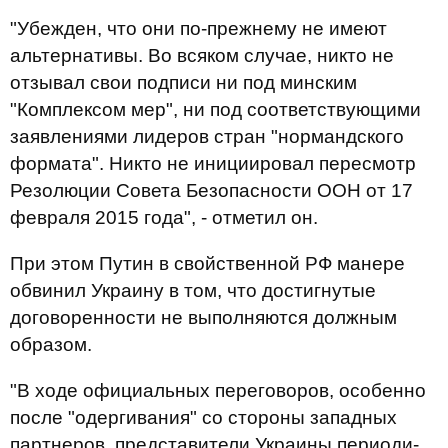
"Убежден, что они по-прежнему не имеют
альтернативы. Во всяком случае, никто не
отзы­вал свои подписи ни под минским
"Комплексом мер", ни под соответ­ствующими
заявле­ниями лидеров стран "нор­мандского
формата". Никто не инициировал пере­смотр
Резолюции Совета Безопас­ности ООН от 17
февраля 2015 года", - отметил он.
При этом Путин в свойственной РФ манере
обвинил Украину в том, что достигнутые
договоренности не выполняются должным
образом.
"В ходе официальных пере­говоров, особенно
после "одергивания" со стороны западных
партнеров, предста­вители Украины перио­ди­