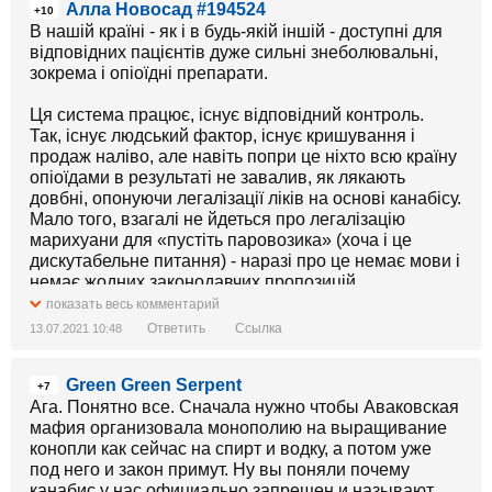
Алла Новосад #194524
+10
В нашій країні - як і в будь-якій іншій - доступні для
відповідних пацієнтів дуже сильні знеболювальні,
зокрема і опіоїдні препарати.
Ця система працює, існує відповідний контроль.
Так, існує людський фактор, існує кришування і
продаж наліво, але навіть попри це ніхто всю країну
опіоїдами в результаті не завалив, як лякають
довбні, опонуючи легалізації ліків на основі канабісу.
Мало того, взагалі не йдеться про легалізацію
марихуани для «пустіть паровозика» (хоча і це
дискутабельне питання) - наразі про це немає мови і
немає жодних законодавчих пропозицій.
показать весь комментарий
Зараз йдеться ВИКЛЮЧНО ПРО ЛІКИ НА ОСНОВІ
Ответить
Ссылка
13.07.2021 10:48
МЕДИЧНОГО КАНАБІСУ, які не створюють власне
наркотичного (психоактивного) ефекту.
Green Green Serpent
Та … стероїди Бужанського тоді більший наркотик,
+7
ніж медичний канабіс.
Ага. Понятно все. Сначала нужно чтобы Аваковская
А головні опоненти та лобісти критики цього
мафия организовала монополию на выращивание
законопроекту - це криміналітет, якому
конопли как сейчас на спирт и водку, а потом уже
вигідно, щоб залишався чорний ринок обігу
под него и закон примут. Ну вы поняли почему
справжньої наркоти.
канабис у нас официально запрещен и называют