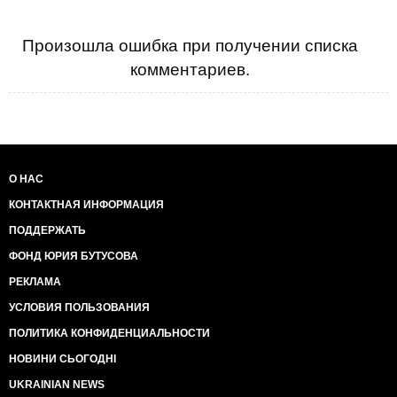
зовнішнє управління (прівєт, хйло), про те що
американці хочуть знаркоманити наших дітей і
зробити з України слухняну колонію, населену
Произошла ошибка при получении списка
упоротими, все в кращих традиціях лютого
комментариев.
совкового агітпропу, в мене вже очі репнули від того
делірія.
Ясно, що таке масоване бомбардування
відбувається не просто так, а ватяних опудал
зробили медійними головами для лобіювання
блокування законопроекту.
Так от що я маю сказати з цього приводу.
О НАС
Ліки на основі канабісу весь цивілізований світ вже
КОНТАКТНАЯ ИНФОРМАЦИЯ
давно застосовує в якості знеболювального, і це
набагато безпечніше та ефективніше, ніж важкі
ПОДДЕРЖАТЬ
знеболювальні, які вже застосовуються в Україні.
Існує ціла низка хвороб і станів, при яких препарати
ФОНД ЮРИЯ БУТУСОВА
на основі канабісу є фактично безальтернативними
РЕКЛАМА
безпечними ліками.
В умовах нашої країни це особливо важливо
УСЛОВИЯ ПОЛЬЗОВАНИЯ
зокрема і для ветеранів війни, яким потрібно
ПОЛИТИКА КОНФИДЕНЦИАЛЬНОСТИ
лікувати посттравматичний стресовий розлад,
вгамовувати біль. Чому вони зараз повинні шукати
НОВИНИ СЬОГОДНІ
собі марихуану на чорному ринку, якісь завезені
UKRAINIAN NEWS
контрабандою препарати?