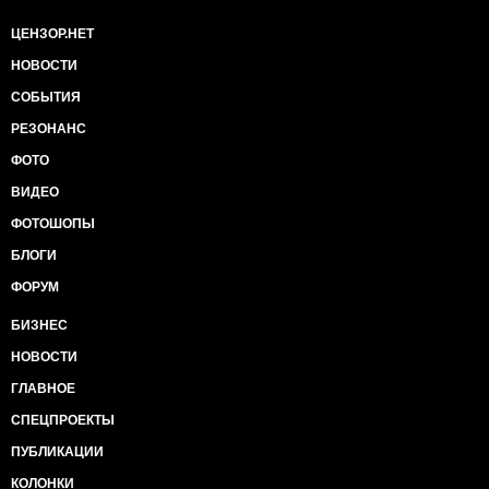
Потрібна цивілізована система, як це вже є у
десятках країн.
ЦЕНЗОР.НЕТ
НОВОСТИ
СОБЫТИЯ
РЕЗОНАНС
ФОТО
ВИДЕО
ФОТОШОПЫ
БЛОГИ
ФОРУМ
БИЗНЕС
НОВОСТИ
ГЛАВНОЕ
СПЕЦПРОЕКТЫ
ПУБЛИКАЦИИ
КОЛОНКИ