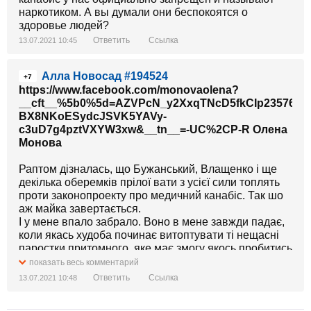
наркотиком. А вы думали они беспокоятся о
здоровье людей?
Криміналітету срати на страждання пацієнтів
Ответить
Ссылка
13.07.2021 10:45
і безнадійно хворих, йому треба, щоб все
залишалось, як є: пацієнти без легальних ліків,
Алла Новосад #194524
а бандоси з баблом від чорного ринку.
+7
https://www.facebook.com/monovaolena?
__cft__%5b0%5d=AZVPcN_y2XxqTNcD5fkCIp23576R
Тому і забивають законопроект ще на стадії першого
BX8NKoESydcJSVK5YAVy-
читання.
c3uD7g4pztVXYW3xw&__tn__=-UC%2CP-R Олена
Такіє дєла, всрата підкуплена криміналом ватка.
Монова
Раптом дізналась, що Бужанський, Влащенко і ще
декілька оберемків прілої вати з усієї сили топлять
проти законопроекту про медичний канабіс. Так шо
аж майка завертається.
І у мене впало забрало. Воно в мене завжди падає,
коли якась худоба починає витоптувати ті нещасні
паростки притомного, яке має змогу якось пробитись
в нашій Раді.
показать весь комментарий
Ответить
Ссылка
13.07.2021 10:48
А ці кончені … тулять таку невимовну жесть в якості
аргументації проти законопроекту, щось про