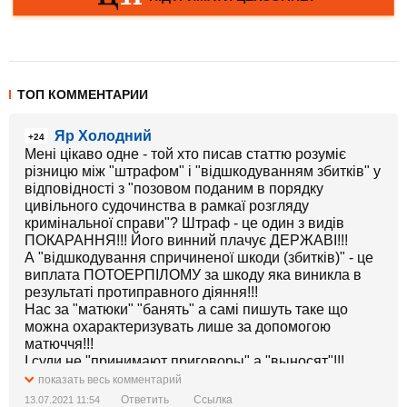
ТОП КОММЕНТАРИИ
Яр Холодний
+24
Мені цікаво одне - той хто писав статтю розуміє
різницю між "штрафом" і "відшкодуванням збитків" у
відповідності з "позовом поданим в порядку
цивільного судочинства в рамкаї розгляду
кримінальної справи"? Штраф - це один з видів
ПОКАРАННЯ!!! Його винний плачує ДЕРЖАВІ!!!
А "відшкодування спричиненої шкоди (збитків)" - це
виплата ПОТОЕРПІЛОМУ за шкоду яка виникла в
результаті протиправного діяння!!!
Нас за "матюки" "банять" а самі пишуть таке що
можна охарактеризувать лише за допомогою
матюччя!!!
І суди не "принимают приговоры" а "выносят"!!!
показать весь комментарий
Ответить
Ссылка
13.07.2021 11:54