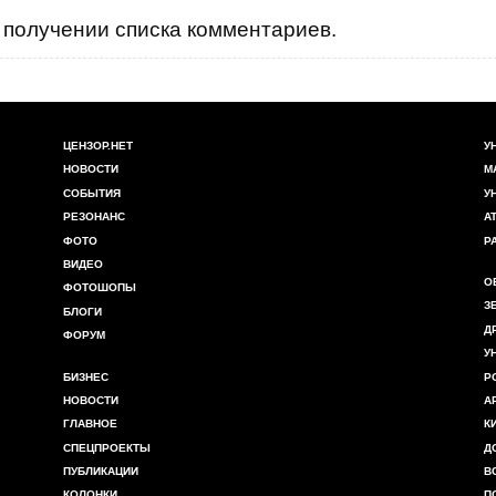
получении списка комментариев.
ЦЕНЗОР.НЕТ
У
НОВОСТИ
М
СОБЫТИЯ
У
РЕЗОНАНС
А
ФОТО
Р
ВИДЕО
О
ФОТОШОПЫ
З
БЛОГИ
Д
ФОРУМ
У
БИЗНЕС
Р
НОВОСТИ
А
ГЛАВНОЕ
К
СПЕЦПРОЕКТЫ
Д
ПУБЛИКАЦИИ
В
КОЛОНКИ
П