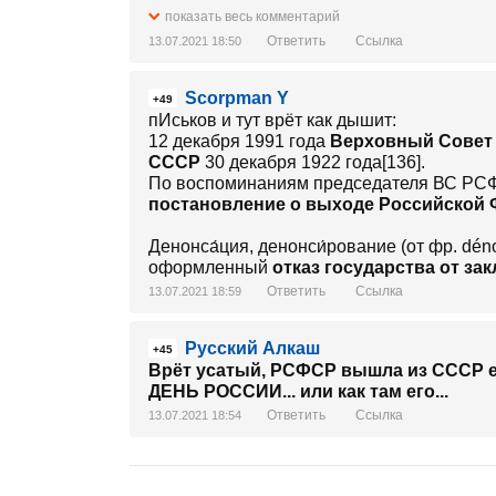
показать весь комментарий
Ответить
Ссылка
13.07.2021 18:50
Scorpman Y
+49
пИськов и тут врёт как дышит:
12 декабря 1991 года
Верховный Совет
СССР
30 декабря 1922 года[136].
По воспоминаниям председателя ВС РС
постановление о выходе Российской 
Денонса́ция, денонси́рование (от фр. dé
оформленный
отказ государства от з
Ответить
Ссылка
13.07.2021 18:59
Русский Алкаш
+45
Врёт усатый, РСФСР вышла из СССР ещ
ДЕНЬ РОССИИ... или как там его...
Ответить
Ссылка
13.07.2021 18:54