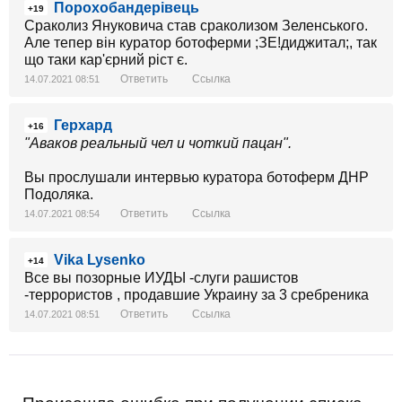
Порохобандерівець
+19
Сраколиз Януковича став сраколизом Зеленського.
Але тепер він куратор ботоферми ;ЗЕ!диджитал;, так
що таки кар'єрний ріст є.
Ответить
Ссылка
14.07.2021 08:51
Герхард
+16
"Аваков реальный чел и чоткий пацан".
Вы прослушали интервью куратора ботоферм ДНР
Подоляка.
Ответить
Ссылка
14.07.2021 08:54
Vika Lysenko
+14
Все вы позорные ИУДЫ -слуги рашистов
-террористов , продавшие Украину за 3 сребреника
Ответить
Ссылка
14.07.2021 08:51