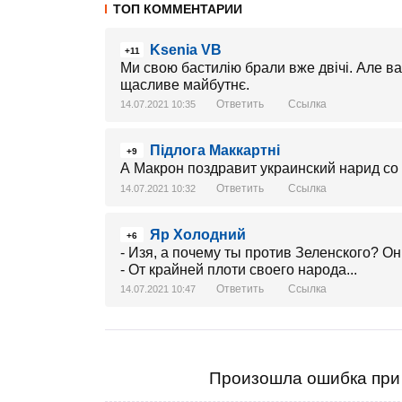
ТОП КОММЕНТАРИИ
Ksenia VB
+11
Ми свою бастилію брали вже двічі. Але в
щасливе майбутнє.
Ответить
Ссылка
14.07.2021 10:35
Підлога Маккартні
+9
А Макрон поздравит украинский нарид с
Ответить
Ссылка
14.07.2021 10:32
Яр Холодний
+6
- Изя, а почему ты против Зеленского? Он
- От крайней плоти своего народа...
Ответить
Ссылка
14.07.2021 10:47
Произошла ошибка при 