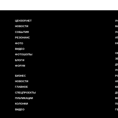
ЦЕНЗОР.НЕТ
У
НОВОСТИ
М
СОБЫТИЯ
У
РЕЗОНАНС
А
ФОТО
Р
ВИДЕО
О
ФОТОШОПЫ
З
БЛОГИ
Д
ФОРУМ
У
БИЗНЕС
Р
НОВОСТИ
А
ГЛАВНОЕ
К
СПЕЦПРОЕКТЫ
Д
ПУБЛИКАЦИИ
В
КОЛОНКИ
П
ВИДЕО
Г