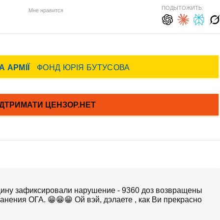
ПОДЫТОЖИТЬ:
Мне нравится
щину зафиксировали нарушение - 9360 доз возвращены
анения ОГА. 😁😁😁 Ой вэй, дэлаете , как Ви прекрасно