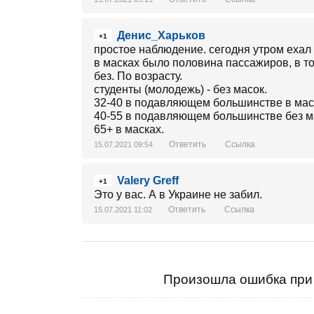
Денис_Харьков
+1
простое наблюдение. сегодня утром ехал 
в масках было половина пассажиров, в то
без. По возрасту.
студенты (молодежь) - без масок.
32-40 в подавляющем большинстве в мас
40-55 в подавляющем большинстве без м
65+ в масках.
Ответить
Ссылка
15.07.2021 09:54
Valery Greff
+1
Это у вас. А в Украине не забил.
Ответить
Ссылка
15.07.2021 11:02
Произошла ошибка при 