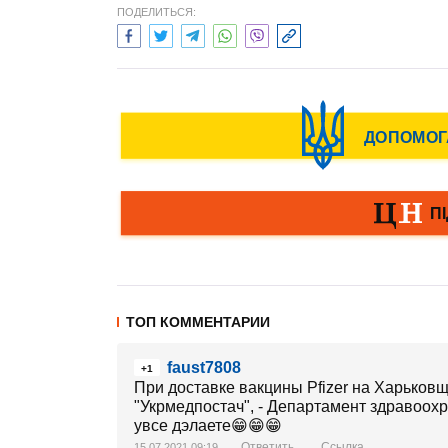
ПОДЕЛИТЬСЯ:
ТОП КОММЕНТАРИИ
faust7808
+1
При доставке вакцины Pfizer на Харьков
"Укрмедпостач", - Департамент здравоохр
увсе дэлаете😁😁😁
Ответить
Ссылка
15.07.2021 09:19