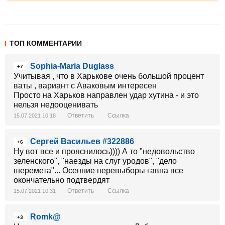
ТОП КОММЕНТАРИИ
Sophia-Maria Duglass
+7
Учитывая , что в Харькове очень большой процент
ваты , вариант с Аваковым интересен
Просто на Харьков направлен удар хутина - и это
нельзя недооценивать
Ответить
Ссылка
15.07.2021 10:18
Сергей Васильев #322886
+6
Ну вот все и прояснилось)))) А то "недовольство
зеленского", "наезды на слуг уродов", "дело
шеремета"... Осенние перевыборы гавна все
окончательно подтвердят
Ответить
Ссылка
15.07.2021 10:31
Romk@
+3