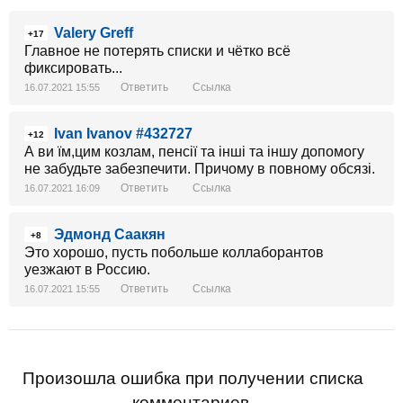
Valery Greff
+17
Главное не потерять списки и чётко всё
фиксировать...
Ответить
Ссылка
16.07.2021 15:55
Ivan Ivanov #432727
+12
А ви їм,цим козлам, пенсії та інші та іншу допомогу
не забудьте забезпечити. Причому в повному обсязі.
Ответить
Ссылка
16.07.2021 16:09
Эдмонд Саакян
+8
Это хорошо, пусть побольше коллаборантов
уезжают в Россию.
Ответить
Ссылка
16.07.2021 15:55
Произошла ошибка при получении списка
комментариев.