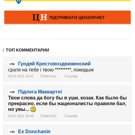
ТОП КОММЕНТАРИИ
Гундяй Крестовоздвиженский
+56
срати на тебе і твою *********, покидьок
Ответить
Ссылка
20.07.2021 16:47
Підлога Маккартні
+30
Твои слова да богу бы в уши, козак. Как было бы
прекрасно, если бы националисты правили бал,
но увы...
Ответить
Ссылка
20.07.2021 16:49
Ex Donchanin
+30