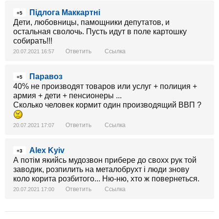
Підлога Маккартні
+5
Дети, любовницы, памощники депутатов, и
остальная сволочь. Пусть идут в поле картошку
собирать!!!
Ответить
Ссылка
20.07.2021 16:57
Паравоз
+5
40% не производят товаров или услуг + полиция +
армия + дети + пенсионеры ...
Сколько человек кормит один производящий ВВП ?
Ответить
Ссылка
20.07.2021 17:07
Alex Kyiv
+3
А потім якийсь мудозвон прибере до свохх рук той
заводик, розпилить на металобрухт і люди знову
коло корита розбитого... Ню-ню, хто ж повернеться.
Ответить
Ссылка
20.07.2021 17:00