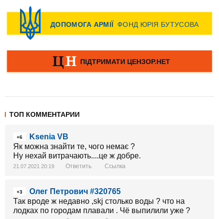
ТОП КОММЕНТАРИИ
Ksenia VB
+6
Як можна знайти те, чого немає ?
Ну нехай витрачають....це ж добре.
Ответить
Ссылка
21.07.2021 20:19
Олег Петрович #320765
+3
Так вроде ж недавно ,skj столько воды ? что на
лодках по городам плавали . Чё выпилили уже ?