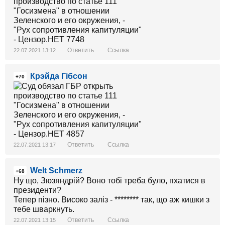
Ответить
Ссылка
22.07.2021 13:12
Крэйда Гібсон
+70
Ответить
Ссылка
22.07.2021 13:17
Welt Schmerz
+68
Ну що, Зюзяндрій? Воно тобі треба було, пхатися в
президенти?
Тепер пізно. Високо заліз - ******** так, що аж кишки з
тебе шваркнуть.
Ответить
Ссылка
22.07.2021 13:15