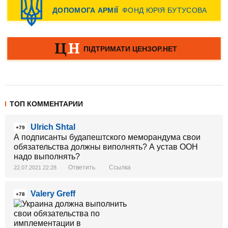
ТОП КОММЕНТАРИИ
Ulrich Shtal
+79
А подписанты будапештского меморандума свои
обязательства должны виполнять? А устав ООН
надо выполнять?
Ответить
Ссылка
22.07.2021 22:28
Valery Greff
+78