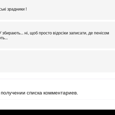
ькі зрадники !
збирають... ні, щоб просто відосіки записати, де пенісом
ь...
получении списка комментариев.