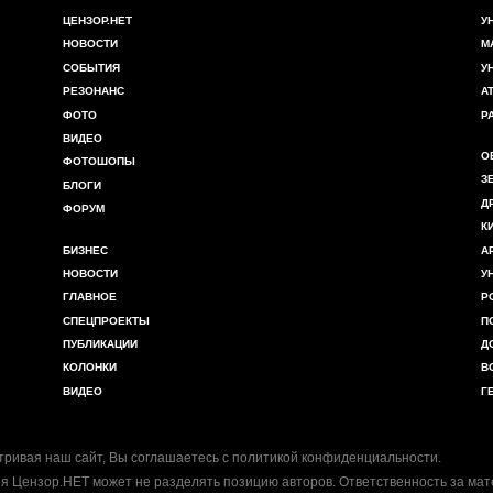
ЦЕНЗОР.НЕТ
У
НОВОСТИ
М
СОБЫТИЯ
У
РЕЗОНАНС
А
ФОТО
Р
ВИДЕО
О
ФОТОШОПЫ
З
БЛОГИ
Д
ФОРУМ
К
БИЗНЕС
А
НОВОСТИ
У
ГЛАВНОЕ
Р
СПЕЦПРОЕКТЫ
П
ПУБЛИКАЦИИ
Д
КОЛОНКИ
В
ВИДЕО
Г
ривая наш сайт, Вы соглашаетесь с
политикой конфиденциальности
.
я Цензор.НЕТ может не разделять позицию авторов. Ответственность за ма