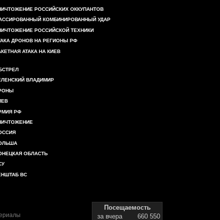
НИЧТОЖЕНИЕ РОССИЙСКИХ ОККУПАНТОВ
АССИРОВАННЫЙ КОМБИНИРОВАННЫЙ УДАР
НИЧТОЖЕНИЕ РОССИЙСКОЙ ТЕХНИКИ
ТАКА ДРОНОВ НА РЕГИОНЫ РФ
АКЕТНАЯ АТАКА НА КИЕВ
БСТРЕЛ
ЕЛЕНСКИЙ ВЛАДИМИР
РОНЫ
ИЕВ
РМИЯ РФ
НИЧТОЖЕНИЕ
ОССИЯ
ОЛЬША
ОНЕЦКАЯ ОБЛАСТЬ
СУ
ЕНШТАБ ВС
Посещаемость
териалы
за вчера
660 550