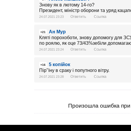
Знову як в лютому 14-го?
Президент, міністр оборони та уряд кацапс
Ответить
Ссылка
24.07.2021 23:23
Ан Мур
+21
Кляті порохоботи, знову допомогу для ЗСУ 
по роялю, як оце 73/43%зебіли допомагают
Ответить
Ссылка
24.07.2021 23:24
5 копійок
+16
Пір"їну в сраку і попутного вітру.
Ответить
Ссылка
24.07.2021 23:28
Произошла ошибка при 