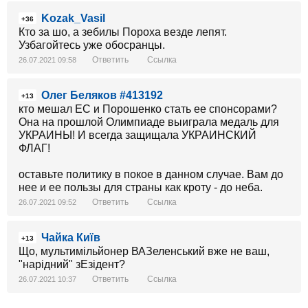
Kozak_Vasil
+36
Кто за шо, а зебилы Пороха везде лепят.
Узбагойтесь уже обосранцы.
Ответить
Ссылка
26.07.2021 09:58
Олег Беляков #413192
+13
кто мешал ЕС и Порошенко стать ее спонсорами?
Она на прошлой Олимпиаде выиграла медаль для
УКРАИНЫ! И всегда защищала УКРАИНСКИЙ
ФЛАГ!
оставьте политику в покое в данном случае. Вам до
нее и ее пользы для страны как кроту - до неба.
Ответить
Ссылка
26.07.2021 09:52
Чайка Київ
+13
Що, мультимільйонер ВАЗеленський вже не ваш,
"нарідний" зЕзідент?
Ответить
Ссылка
26.07.2021 10:37